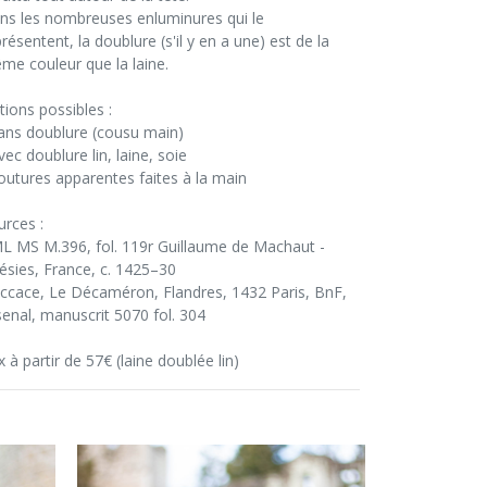
ns les nombreuses enluminures qui le
résentent, la doublure (s'il y en a une) est de la
me couleur que la laine.
tions possibles :
sans doublure (cousu main)
vec doublure lin, laine, soie
coutures apparentes faites à la main
urces :
L MS M.396, fol. 119r Guillaume de Machaut -
ésies, France, c. 1425–30
ccace, Le Décaméron, Flandres, 1432 Paris, BnF,
senal, manuscrit 5070 fol. 304
x à partir de 57€ (laine doublée lin)