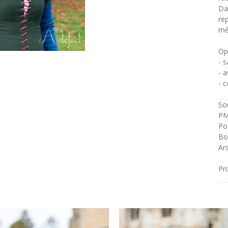
Da
rep
mê
Op
- 
- a
- 
So
PM
Po
Bo
Ar
Pri