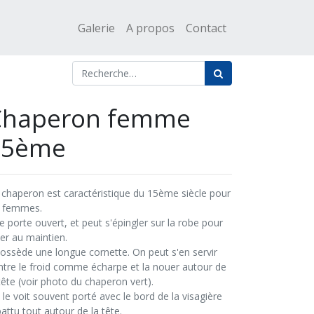
Galerie
A propos
Contact
Chaperon femme
15ème
 chaperon est caractéristique du 15ème siècle pour
s femmes.
se porte ouvert, et peut s'épingler sur la robe pour
der au maintien.
 possède une longue cornette. On peut s'en servir
ntre le froid comme écharpe et la nouer autour de
tête (voir photo du chaperon vert).
 le voit souvent porté avec le bord de la visagière
attu tout autour de la tête.