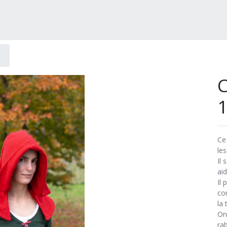
Ce
le
Il 
ai
Il
co
la 
On
rab